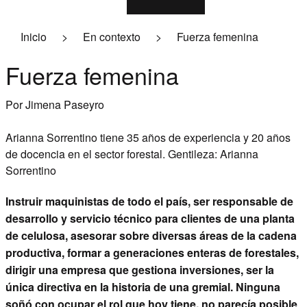
Industria
Inicio
>
En contexto
>
Fuerza femenina
Economía
Fuerza femenina
Logística
Por Jimena Paseyro
Ambiente
Pasó y pasará
Arianna Sorrentino tiene 35 años de experiencia y 20 años
de docencia en el sector forestal.
Gentileza: Arianna
Empresariales
Sorrentino
Contacto
Instruir maquinistas de todo el país, ser responsable de
desarrollo y servicio técnico para clientes de una planta
Suscribite a la revista
de celulosa, asesorar sobre diversas áreas de la cadena
productiva, formar a generaciones enteras de forestales,
dirigir una empresa que gestiona inversiones, ser la
única directiva en la historia de una gremial. Ninguna
soñó con ocupar el rol que hoy tiene, no parecía posible