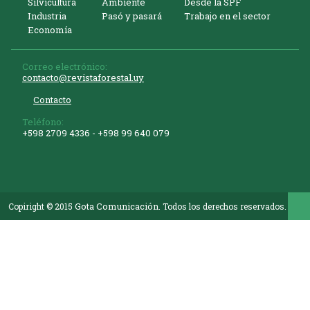
Silvicultura
Ambiente
Desde la SPF
Industria
Pasó y pasará
Trabajo en el sector
Economía
Correo electrónico:
contacto@revistaforestal.uy
Contacto
Teléfono:
+598 2709 4336 ­- +598 99 640 079
Gota Comunicación
Copiright © 2015
. Todos los derechos reservados.