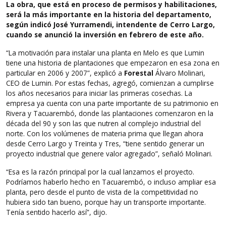
La obra, que está en proceso de permisos y habilitaciones,
Pasó y pasará
será la más importante en la historia del departamento,
según indicó José Yurramendi, intendente de Cerro Largo,
Empresariales
cuando se anunció la inversión en febrero de este año.
“La motivación para instalar una planta en Melo es que Lumin
tiene una historia de plantaciones que empezaron en esa zona en
Contacto
particular en 2006 y 2007”, explicó a
Forestal
Álvaro Molinari,
CEO de Lumin. Por estas fechas, agregó, comienzan a cumplirse
Suscribite a la revista
los años necesarios para iniciar las primeras cosechas. La
empresa ya cuenta con una parte importante de su patrimonio en
Rivera y Tacuarembó, donde las plantaciones comenzaron en la
década del 90 y son las que nutren al complejo industrial del
norte. Con los volúmenes de materia prima que llegan ahora
desde Cerro Largo y Treinta y Tres, “tiene sentido generar un
proyecto industrial que genere valor agregado”, señaló Molinari.
“Esa es la razón principal por la cual lanzamos el proyecto.
Podríamos haberlo hecho en Tacuarembó, o incluso ampliar esa
planta, pero desde el punto de vista de la competitividad no
hubiera sido tan bueno, porque hay un transporte importante.
Tenía sentido hacerlo así”, dijo.