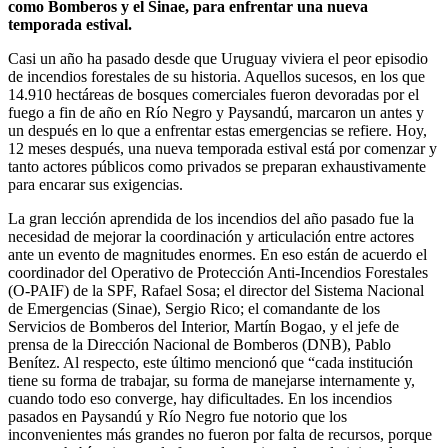
como Bomberos y el Sinae, para enfrentar una nueva
temporada estival.
Casi un año ha pasado desde que Uruguay viviera el peor episodio
de incendios forestales de su historia. Aquellos sucesos, en los que
14.910 hectáreas de bosques comerciales fueron devoradas por el
fuego a fin de año en Río Negro y Paysandú, marcaron un antes y
un después en lo que a enfrentar estas emergencias se refiere. Hoy,
12 meses después, una nueva temporada estival está por comenzar y
tanto actores públicos como privados se preparan exhaustivamente
para encarar sus exigencias.
La gran lección aprendida de los incendios del año pasado fue la
necesidad de mejorar la coordinación y articulación entre actores
ante un evento de magnitudes enormes. En eso están de acuerdo el
coordinador del Operativo de Protección Anti-Incendios Forestales
(O-PAIF) de la SPF, Rafael Sosa; el director del Sistema Nacional
de Emergencias (Sinae), Sergio Rico; el comandante de los
Servicios de Bomberos del Interior, Martín Bogao, y el jefe de
prensa de la Dirección Nacional de Bomberos (DNB), Pablo
Benítez. Al respecto, este último mencionó que “cada institución
tiene su forma de trabajar, su forma de manejarse internamente y,
cuando todo eso converge, hay dificultades. En los incendios
pasados en Paysandú y Río Negro fue notorio que los
inconvenientes más grandes no fueron por falta de recursos, porque