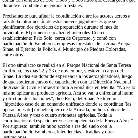
durante el combate a incendios forestales.
Precisamente para afinar la coordinación entre los actores aéreos a
raíz de la introducción de estos nuevos jugadores es que se
planificaron dos ejercicios de preparación durante el mes de
noviembre. El primero se realizó el miércoles 16 en el
establecimiento Palo Solo, cerca de Orgoroso, y contó con
participación de Bomberos, empresas forestales de la zona, Anepa,
Sinae, el Ejército, la Policía, el Municipio de Piedras Coloradas,
entre otros.
El otro simulacro se realizó en el Parque Nacional de Santa Teresa
en Rocha, los días 22 y 23 de noviembre, y estuvo a cargo del
Sinae. La idea era dotar de experiencia a los aeroaplicadores, luego
de que siguieran cursos de capacitación con la Dirección Nacional
de Aviación Civil e Infraestructura Aeronáutica en Melilla. “No es lo
mismo aplicar un producto agrícola. Acá se van a enfrentar al humo
y otro tipo de situaciones”, dice Rico, del Sinae. Se tuvo un
“hipotético caso de un comando unificado donde se coordinan [las
operaciones de] un helicóptero de la Armada, un helicóptero de la
Fuerza Aérea y tres o cuatro avionetas agrícolas. Toda la
coordinación del espacio aéreo es competencia de la Fuerza Aérea”.
Por supuesto, también hubo acción a ras del suelo con la
participación de Bomberos, intendencias, alcaldías y otras
instituciones.