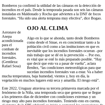
Bomberos ya confirmó la utilidad de las cámaras en la detección de
incendios en el país. Desde la temporada pasada son seis las cámaras
instaladas en Maldonado y Rocha que advierten a la DNF de focos
forestales. “Ha sido una alerta temprana muy efectiva”, dice Bogao.
OJO AL CLIMA
Aeronave de
Anepa
Algo en lo que se ahonda, tanto desde Bomberos
acondicionada
como desde el Sinae, es en concientizar tanto a la
para el
población civil como a las instituciones en que es
combate de
inevitable que los incendios forestales ocurran ‒por
incendios
más trabajo que se dé en la prevención ‒. Por eso,
forestales.
es vital que se esté lo más preparado posible. “Hay
(Gentileza:
que decir que esto va a pasar de vuelta”, aclara
Rafael Sosa)
Benítez, “las condiciones meteorológicas para que
sucedan incendios forestales van a estar. Va a haber
mucha temperatura, baja humedad, vientos y, hoy en día, la
vegetación en muchos lugares está seca y amarilla. El riesgo está”.
Este 2022, Uruguay atraviesa su tercera primavera marcada por el
fenómeno de la Niña, una temporada seca que genera que se llegue
a los primeros días de diciembre con condiciones extremas y un
riesgo muy alto para incendios forestales. Teniendo esto en cuenta,