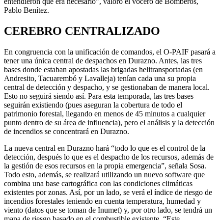
entendieron que era necesario”, valoró el vocero de Bomberos,
Pablo Benítez.
CEREBRO CENTRALIZADO
En congruencia con la unificación de comandos, el O-PAIF pasará a
tener una única central de despachos en Durazno. Antes, las tres
bases donde estaban apostadas las brigadas helitransportadas (en
Andresito, Tacuarembó y Lavalleja) tenían cada una su propia
central de detección y despacho, y se gestionaban de manera local.
Esto no seguirá siendo así. Para esta temporada, las tres bases
seguirán existiendo (pues aseguran la cobertura de todo el
patrimonio forestal, llegando en menos de 45 minutos a cualquier
punto dentro de su área de influencia), pero el análisis y la detección
de incendios se concentrará en Durazno.
La nueva central en Durazno hará “todo lo que es el control de la
detección, después lo que es el despacho de los recursos, además de
la gestión de esos recursos en la propia emergencia”, señala Sosa.
Todo esto, además, se realizará utilizando un nuevo software que
combina una base cartográfica con las condiciones climáticas
existentes por zonas. Así, por un lado, se verá el índice de riesgo de
incendios forestales teniendo en cuenta temperatura, humedad y
viento (datos que se toman de Inumet) y, por otro lado, se tendrá un
mapa de riesgo basado en el combustible existente. “Este