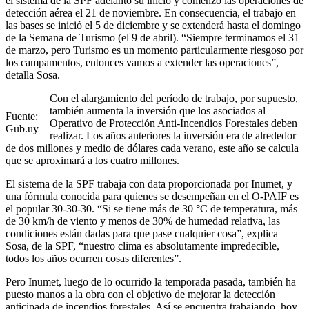
el sistema de la SPF adelantó su inicio y comenzó las operaciones de
detección aérea el 21 de noviembre. En consecuencia, el trabajo en
las bases se inició el 5 de diciembre y se extenderá hasta el domingo
de la Semana de Turismo (el 9 de abril). “Siempre terminamos el 31
de marzo, pero Turismo es un momento particularmente riesgoso por
los campamentos, entonces vamos a extender las operaciones”,
detalla Sosa.
Con el alargamiento del período de trabajo, por supuesto,
también aumenta la inversión que los asociados al
Fuente:
Operativo de Protección Anti-Incendios Forestales deben
Gub.uy
realizar. Los años anteriores la inversión era de alrededor
de dos millones y medio de dólares cada verano, este año se calcula
que se aproximará a los cuatro millones.
El sistema de la SPF trabaja con data proporcionada por Inumet, y
una fórmula conocida para quienes se desempeñan en el O-PAIF es
el popular 30-30-30. “Si se tiene más de 30 °C de temperatura, más
de 30 km/h de viento y menos de 30% de humedad relativa, las
condiciones están dadas para que pase cualquier cosa”, explica
Sosa, de la SPF, “nuestro clima es absolutamente impredecible,
todos los años ocurren cosas diferentes”.
Pero Inumet, luego de lo ocurrido la temporada pasada, también ha
puesto manos a la obra con el objetivo de mejorar la detección
anticipada de incendios forestales. Así se encuentra trabajando, hoy,