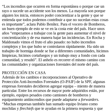
“Los incendios que ocurren en forma espontánea o porque cae un
rayo o sucede un accidente son los menos. La mayoría son porque
alguien los inicia, entonces poder concientizar a la gente y que se
entienda que todos podemos contribuir a que no sucedan estas cosas
es importante”, aclara Pablo Benítez. Para el vocero de Bomberos,
un buen ejemplo de esto se ve en la costa este del país. Hace unos
años “empezamos a trabajar con la gente para aumentar el nivel de
concientización y de esa manera bajar las incidencias. En Rocha y
Maldonado vimos el fruto el año pasado: no hubo incendios
complejos y los que hubo se controlaron rápidamente. Ha sido un
trabajito de hormiga donde se fue a diferentes comunidades, hicimos
limpiezas, hicimos cortafuegos y un trabajo muy a fondo con cada
comunidad, y resultó”. El anhelo es recorrer el mismo camino con
las comunidades y organizaciones forestales del norte del país.
PROTECCIÓN EN CASA
Además de los cambios e incorporaciones al Operativo de
Protección Anti-Incendios Forestales (O-PAIF) de la SPF, algunas
empresas forestales decidieron agregar equipa – miento de manera
particular. Entre los recursos de mayor porte adquiridos están, por
ejemplo, equipos pesados como camiones de bomberos y
equipamiento antiincendios que puede adaptarse a
forwarders
.
“Muchas empresas también han sumado equipo liviano como
mochilas y
firechiefs
que te ayudan en la primera respuesta y que