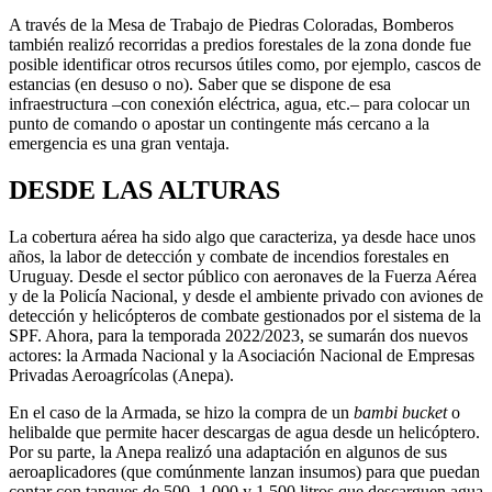
A través de la Mesa de Trabajo de Piedras Coloradas, Bomberos
también realizó recorridas a predios forestales de la zona donde fue
posible identificar otros recursos útiles como, por ejemplo, cascos de
estancias (en desuso o no). Saber que se dispone de esa
infraestructura ‒con conexión eléctrica, agua, etc.‒ para colocar un
punto de comando o apostar un contingente más cercano a la
emergencia es una gran ventaja.
DESDE LAS ALTURAS
La cobertura aérea ha sido algo que caracteriza, ya desde hace unos
años, la labor de detección y combate de incendios forestales en
Uruguay. Desde el sector público con aeronaves de la Fuerza Aérea
y de la Policía Nacional, y desde el ambiente privado con aviones de
detección y helicópteros de combate gestionados por el sistema de la
SPF. Ahora, para la temporada 2022/2023, se sumarán dos nuevos
actores: la Armada Nacional y la Asociación Nacional de Empresas
Privadas Aeroagrícolas (Anepa).
En el caso de la Armada, se hizo la compra de un
bambi bucket
o
helibalde que permite hacer descargas de agua desde un helicóptero.
Por su parte, la Anepa realizó una adaptación en algunos de sus
aeroaplicadores (que comúnmente lanzan insumos) para que puedan
contar con tanques de 500, 1.000 y 1.500 litros que descarguen agua