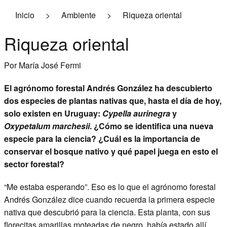
Inicio
>
Ambiente
>
Riqueza oriental
Economía
Riqueza oriental
Logística
Por María José Fermi
Ambiente
El agrónomo forestal Andrés González ha descubierto
Pasó y pasará
dos especies de plantas nativas que, hasta el día de hoy,
Empresariales
solo existen en Uruguay:
Cypella aurinegra
y
Oxypetalum marchesii
. ¿Cómo se identifica una nueva
Contacto
especie para la ciencia? ¿Cuál es la importancia de
conservar el bosque nativo y qué papel juega en esto el
Suscribite a la revista
sector forestal?
“Me estaba esperando”. Eso es lo que el agrónomo forestal
Andrés González dice cuando recuerda la primera especie
nativa que descubrió para la ciencia. Esta planta, con sus
florecitas amarillas moteadas de negro, había estado allí