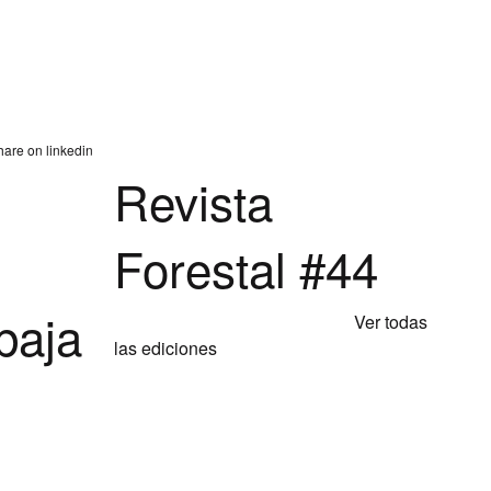
Revista
Forestal #44
baja
Ver todas
las ediciones