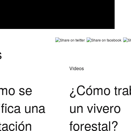
s
Videos
mo se
¿Cómo tra
ifica una
un vivero
tación
forestal?