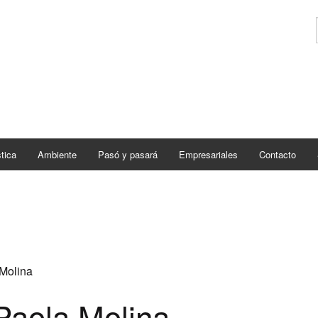
tica
Ambiente
Pasó y pasará
Empresariales
Contacto
 Molina
 Paola Molina