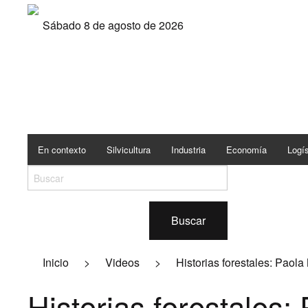
Sábado 8 de agosto de 2026
En contexto
Silvicultura
Industria
Economía
Logís
Buscar
Inicio
>
Videos
>
Historias forestales: Paola
Historias forestales: