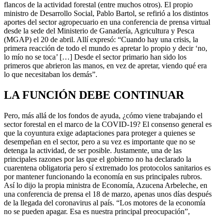
flancos de la actividad forestal (entre muchos otros). El propio
ministro de Desarrollo Social, Pablo Bartol, se refirió a los distintos
aportes del sector agropecuario en una conferencia de prensa virtual
desde la sede del Ministerio de Ganadería, Agricultura y Pesca
(MGAP) el 20 de abril. Allí expresó: “Cuando hay una crisis, la
primera reacción de todo el mundo es apretar lo propio y decir ‘no,
lo mío no se toca’ […] Desde el sector primario han sido los
primeros que abrieron las manos, en vez de apretar, viendo qué era
lo que necesitaban los demás”.
LA FUNCIÓN DEBE CONTINUAR
Pero, más allá de los fondos de ayuda, ¿cómo viene trabajando el
sector forestal en el marco de la COVID-19? El consenso general es
que la coyuntura exige adaptaciones para proteger a quienes se
desempeñan en el sector, pero a su vez es importante que no se
detenga la actividad, de ser posible. Justamente, una de las
principales razones por las que el gobierno no ha declarado la
cuarentena obligatoria pero sí extremado los protocolos sanitarios es
por mantener funcionando la economía en sus principales rubros.
Así lo dijo la propia ministra de Economía, Azucena Arbeleche, en
una conferencia de prensa el 18 de marzo, apenas unos días después
de la llegada del coronavirus al país. “Los motores de la economía
no se pueden apagar. Esa es nuestra principal preocupación”,