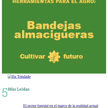
5
Más Leídas
El sector forestal en el marco de la realidad actual