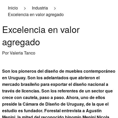
Inicio
>
Industria
>
Economía
Excelencia en valor agregado
Logística
Excelencia en valor
Ambiente
agregado
Pasó y pasará
Por Valeria Tanco
Empresariales
Contacto
Son los pioneros del diseño de muebles contemporáneo
en Uruguay. Son los adelantados que abrieron el
Suscribite a la revista
mercado brasileño para exportar el diseño nacional a
través de licencias. Son los referentes de un sector que
crece con cautela, paso a paso. Ahora, uno de ellos
preside la Cámara de Diseño de Uruguay, de la que el
estudio es fundador. Forestal entrevista a Agustín
Menini, la mitad del reconocido binomio Menini Nicola.