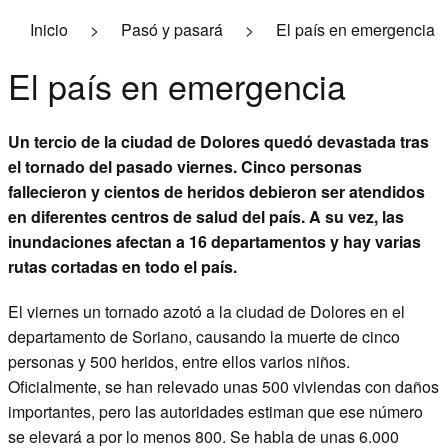
Inicio
>
Pasó y pasará
>
El país en emergencia
Economía
El país en emergencia
Logística
Ambiente
Un tercio de la ciudad de Dolores quedó devastada tras
el tornado del pasado viernes. Cinco personas
Pasó y pasará
fallecieron y cientos de heridos debieron ser atendidos
en diferentes centros de salud del país. A su vez, las
Empresariales
inundaciones afectan a 16 departamentos y hay varias
Contacto
rutas cortadas en todo el país.
Suscribite a la revista
El viernes un tornado azotó a la ciudad de Dolores en el
departamento de Soriano, causando la muerte de cinco
personas y 500 heridos, entre ellos varios niños.
Oficialmente, se han relevado unas 500 viviendas con daños
importantes, pero las autoridades estiman que ese número
se elevará a por lo menos 800. Se habla de unas 6.000