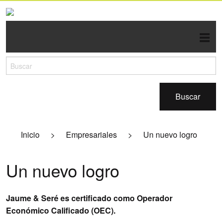
En contexto
Silvicultura
Buscar
Industria
Inicio
>
Empresariales
>
Un nuevo logro
Economía
Logística
Un nuevo logro
Ambiente
Jaume & Seré es certificado como Operador
Pasó y pasará
Económico Calificado (OEC).