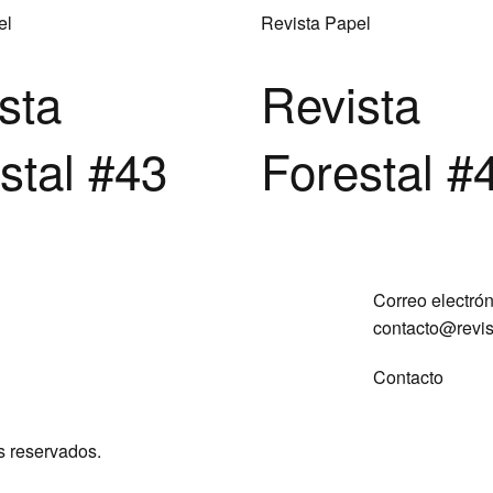
el
Revista Papel
sta
Revista
stal #43
Forestal #
Correo electrón
contacto@revist
Contacto
s reservados.