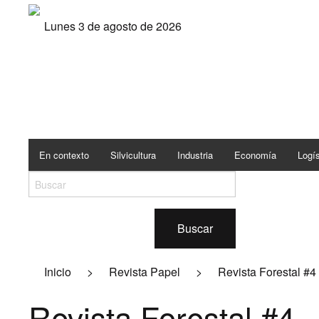
Lunes 3 de agosto de 2026
En contexto
Silvicultura
Industria
Economía
Logís
Buscar
Inicio
>
Revista Papel
>
Revista Forestal #4
Revista Forestal #4