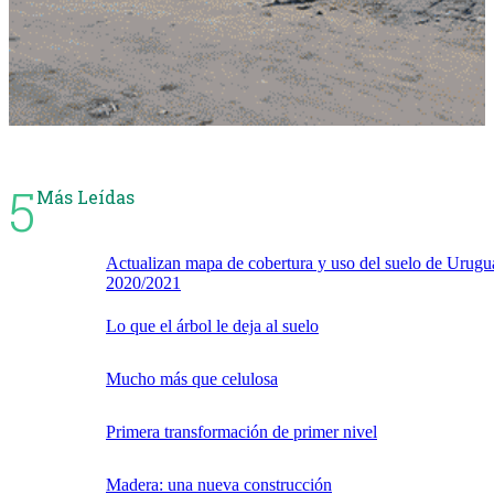
5
Más Leídas
Actualizan mapa de cobertura y uso del suelo de Urugu
2020/2021
Lo que el árbol le deja al suelo
Mucho más que celulosa
Primera transformación de primer nivel
Madera: una nueva construcción