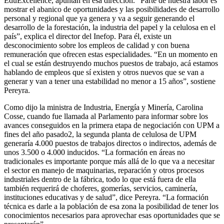
EduExcellence, apuntan en esa dirección. “Parte de nuestra labor es
mostrar el abanico de oportunidades y las posibilidades de desarrollo
personal y regional que ya genera y va a seguir generando el
desarrollo de la forestación, la industria del papel y la celulosa en el
país”, explica el director del Inefop. Para él, existe un
desconocimiento sobre los empleos de calidad y con buena
remuneración que ofrecen estas especialidades. “En un momento en
el cual se están destruyendo muchos puestos de trabajo, acá estamos
hablando de empleos que sí existen y otros nuevos que se van a
generar y van a tener una estabilidad no menor a 15 años”, sostiene
Pereyra.
Como dijo la ministra de Industria, Energía y Minería, Carolina
Cosse, cuando fue llamada al Parlamento para informar sobre los
avances conseguidos en la primera etapa de negociación con UPM a
fines del año pasado2, la segunda planta de celulosa de UPM
generaría 4.000 puestos de trabajos directos o indirectos, además de
unos 3.500 o 4.000 inducidos. “La formación en áreas no
tradicionales es importante porque más allá de lo que va a necesitar
el sector en manejo de maquinarias, reparación y otros procesos
industriales dentro de la fábrica, todo lo que está fuera de ella
también requerirá de choferes, gomerías, servicios, caminería,
instituciones educativas y de salud”, dice Pereyra. “La formación
técnica es darle a la población de esa zona la posibilidad de tener los
conocimientos necesarios para aprovechar esas oportunidades que se