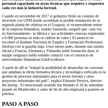
personal capacitado en áreas técnicas que requiere y requerirá
cada vez más la industria forestal.
Cuando en noviembre de 2017 el gobierno firmó un contrato de
inversión con UPM donde acordaban la posible instalación de su
segunda planta de celulosa en el Uruguay, el vicepresidente senior
de la empresa finlandesa, Jaakko Sarantola, aseguró que –una vez
en funcionamiento– la fábrica y sus actividades conexas emplearían
a 8.000 personas en toda su cadena de valor.1 El anuncio no
encontró al Instituto Nacional de Empleo y Formación Profesional
(Inefop) con la guardia baja. Unos meses antes, durante una misión
oficial a Francia, Alemania y Finlandia sobre formación dual, el
equipo uruguayo había tomado contacto con el consorcio de
universidades finlandesas EduExcellence.
A partir de allí se “trabajó la posibilidad de desarrollar un convenio
que ampliara la oferta formativa técnica y tecnológica enfocada en la
gestión de procesos industriales para el sector forestal y otros
proyectos industriales del país”, explica Eduardo Pereyra, director
del Inefop. El mencionado acuerdo fue firmado el 18 de setiembre
pasado en Montevideo y antes de fin de año empezará a ponerse en
práctica.
PASO A PASO