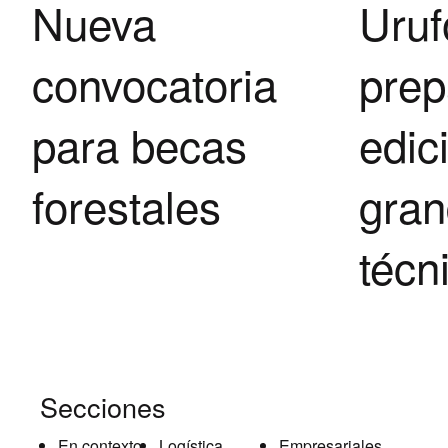
Nueva
Uruf
convocatoria
prep
para becas
edic
forestales
gran
técn
Secciones
En contexto
Logística
Empresariales