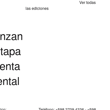
Ver todas
las ediciones
anzan
etapa
enta
ntal
ico:
Teléfono:
+598 2709 4336 ­- +598