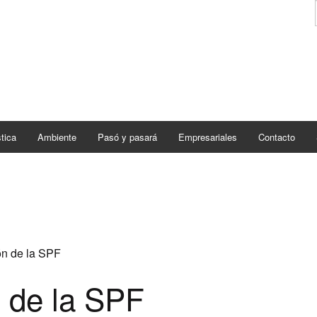
tica
Ambiente
Pasó y pasará
Empresariales
Contacto
ón de la SPF
 de la SPF