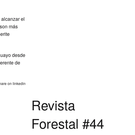
 alcanzar el
e son más
erite
uguayo desde
gerente de
Revista
Forestal #44