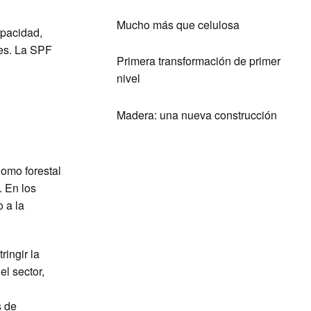
Mucho más que celulosa
apacidad,
les. La SPF
Primera transformación de primer
nivel
Madera: una nueva construcción
nomo forestal
. En los
 a la
ringir la
el sector,
s de