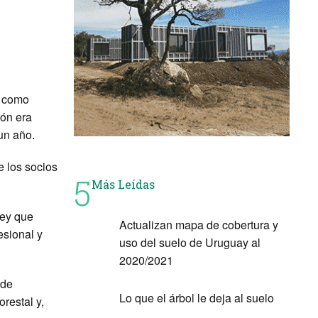
o como
ión era
un año.
e los socios
5
Más Leídas
ley que
Actualizan mapa de cobertura y
esional y
uso del suelo de Uruguay al
2020/2021
 de
Lo que el árbol le deja al suelo
restal y,