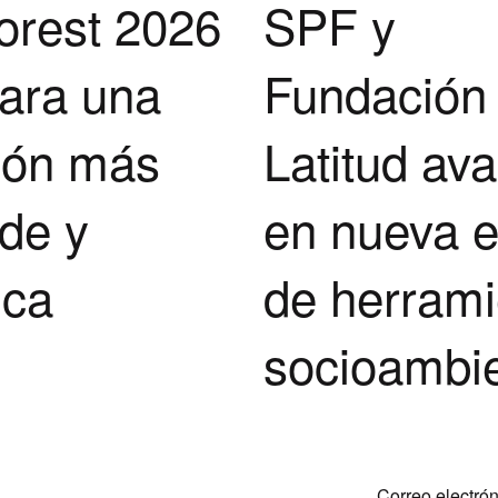
orest 2026
SPF y
ara una
Fundación
ión más
Latitud av
de y
en nueva 
ica
de herrami
socioambie
Correo electrón