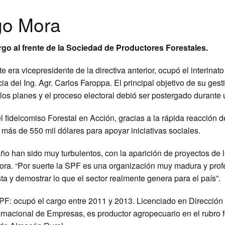
ego Mora
rgo al frente de la Sociedad de Productores Forestales.
 era vicepresidente de la directiva anterior, ocupó el interinat
a del Ing. Agr. Carlos Faroppa. El principal objetivo de su gest
los planes y el proceso electoral debió ser postergado durante 
fideicomiso Forestal en Acción, gracias a la rápida reacción d
más de 550 mil dólares para apoyar iniciativas sociales.
año han sido muy turbulentos, con la aparición de proyectos de 
Mora. “Por suerte la SPF es una organización muy madura y prof
a y demostrar lo que el sector realmente genera para el país”.
PF: ocupó el cargo entre 2011 y 2013. Licenciado en Dirección
acional de Empresas, es productor agropecuario en el rubro fo