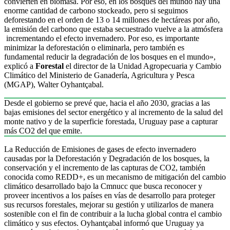
convierten en biomasa. Por eso, en los bosques del mundo hay una
enorme cantidad de carbono stockeado, pero si seguimos
deforestando en el orden de 13 o 14 millones de hectáreas por año,
la emisión del carbono que estaba secuestrado vuelve a la atmósfera
incrementando el efecto invernadero. Por eso, es importante
minimizar la deforestación o eliminarla, pero también es
fundamental reducir la degradación de los bosques en el mundo»,
explicó a
Forestal
el director de la Unidad Agropecuaria y Cambio
Climático del Ministerio de Ganadería, Agricultura y Pesca
(MGAP), Walter Oyhantçabal.
Desde el gobierno se prevé que, hacia el año 2030, gracias a las
bajas emisiones del sector energético y al incremento de la salud del
monte nativo y de la superficie forestada, Uruguay pase a capturar
más CO2 del que emite.
La Reducción de Emisiones de gases de efecto invernadero
causadas por la Deforestación y Degradación de los bosques, la
conservación y el incremento de las capturas de CO2, también
conocida como REDD+, es un mecanismo de mitigación del cambio
climático desarrollado bajo la Cmnucc que busca reconocer y
proveer incentivos a los países en vías de desarrollo para proteger
sus recursos forestales, mejorar su gestión y utilizarlos de manera
sostenible con el fin de contribuir a la lucha global contra el cambio
climático y sus efectos. Oyhantçabal informó que Uruguay ya