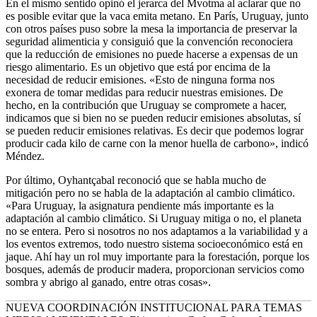
En el mismo sentido opinó el jerarca del Mvotma al aclarar que no
es posible evitar que la vaca emita metano. En París, Uruguay, junto
con otros países puso sobre la mesa la importancia de preservar la
seguridad alimenticia y consiguió que la convención reconociera
que la reducción de emisiones no puede hacerse a expensas de un
riesgo alimentario. Es un objetivo que está por encima de la
necesidad de reducir emisiones. «Esto de ninguna forma nos
exonera de tomar medidas para reducir nuestras emisiones. De
hecho, en la contribución que Uruguay se compromete a hacer,
indicamos que si bien no se pueden reducir emisiones absolutas, sí
se pueden reducir emisiones relativas. Es decir que podemos lograr
producir cada kilo de carne con la menor huella de carbono», indicó
Méndez.
Por último, Oyhantçabal reconoció que se habla mucho de
mitigación pero no se habla de la adaptación al cambio climático.
«Para Uruguay, la asignatura pendiente más importante es la
adaptación al cambio climático. Si Uruguay mitiga o no, el planeta
no se entera. Pero si nosotros no nos adaptamos a la variabilidad y a
los eventos extremos, todo nuestro sistema socioeconómico está en
jaque. Ahí hay un rol muy importante para la forestación, porque los
bosques, además de producir madera, proporcionan servicios como
sombra y abrigo al ganado, entre otras cosas».
NUEVA COORDINACIÓN INSTITUCIONAL PARA TEMAS