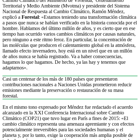
Cambio Climático del Ministerio de Vivienda, Ordenamiento
Territorial y Medio Ambiente (Mvotma) y presidente del Sistema
Nacional de Respuesta al Cambio Climático, Ramón Méndez,
explicó a
Forestal
: «Estamos teniendo una transformación climática
a pasos que nunca se habían verificado en la historia conocida por el
hombre. Hablamos del último millón de años, y es cierto que en ese
tiempo han ocurrido varios cambios climáticos por causas naturales,
pero ninguno a este ritmo feroz. En particular, la concentración de
las moléculas que producen el calentamiento global en la atmósfera,
llamado efecto invernadero, hoy está en un nivel que en un millón
de años nunca se había registrado. Va a haber consecuencias,
hagamos lo que hagamos. De hecho, ya las hay y tenemos que
adaptarnos».
Casi un centenar de los más de 180 países que presentaron
contribuciones nacionales a Naciones Unidas prometieron reducir
emisiones mediante la preservación o restauración de su masa
forestal.
En el mismo tono expresado por Méndez fue redactado el acuerdo
alcanzado en la XXI Conferencia Internacional sobre Cambio
Climático (COP21) que tuvo lugar en París a fines de 2015: «El
cambio climático representa una amenaza apremiante y con efectos
potencialmente irreversibles para las sociedades humanas y el
planeta y, por lo tanto, exige la cooperación más amplia posible de