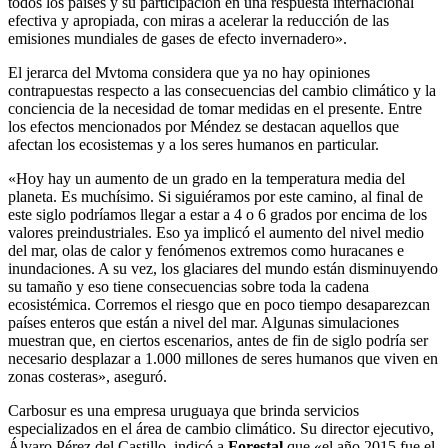
todos los países y su participación en una respuesta internacional
efectiva y apropiada, con miras a acelerar la reducción de las
emisiones mundiales de gases de efecto invernadero».
El jerarca del Mvtoma considera que ya no hay opiniones
contrapuestas respecto a las consecuencias del cambio climático y la
conciencia de la necesidad de tomar medidas en el presente. Entre
los efectos mencionados por Méndez se destacan aquellos que
afectan los ecosistemas y a los seres humanos en particular.
«Hoy hay un aumento de un grado en la temperatura media del
planeta. Es muchísimo. Si siguiéramos por este camino, al final de
este siglo podríamos llegar a estar a 4 o 6 grados por encima de los
valores preindustriales. Eso ya implicó el aumento del nivel medio
del mar, olas de calor y fenómenos extremos como huracanes e
inundaciones. A su vez, los glaciares del mundo están disminuyendo
su tamaño y eso tiene consecuencias sobre toda la cadena
ecosistémica. Corremos el riesgo que en poco tiempo desaparezcan
países enteros que están a nivel del mar. Algunas simulaciones
muestran que, en ciertos escenarios, antes de fin de siglo podría ser
necesario desplazar a 1.000 millones de seres humanos que viven en
zonas costeras», aseguró.
Carbosur es una empresa uruguaya que brinda servicios
especializados en el área de cambio climático. Su director ejecutivo,
Álvaro Pérez del Castillo, indicó a
Forestal
que «el año 2015 fue el