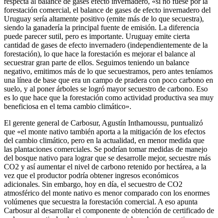
respecta al balance de gases efecto invernadero, «si no fuese por la
forestación comercial, el balance de gases de efecto invernadero del
Uruguay sería altamente positivo (emite más de lo que secuestra),
siendo la ganadería la principal fuente de emisión. La diferencia
puede parecer sutil, pero es importante. Uruguay emite cierta
cantidad de gases de efecto invernadero (independientemente de la
forestación), lo que hace la forestación es mejorar el balance al
secuestrar gran parte de ellos. Seguimos teniendo un balance
negativo, emitimos más de lo que secuestramos, pero antes teníamos
una línea de base que era un campo de pradera con poco carbono en
suelo, y al poner árboles se logró mayor secuestro de carbono. Eso
es lo que hace que la forestación como actividad productiva sea muy
beneficiosa en el tema cambio climático».
El gerente general de Carbosur, Agustín Inthamoussu, puntualizó
que «el monte nativo también aporta a la mitigación de los efectos
del cambio climático, pero en la actualidad, en menor medida que
las plantaciones comerciales. Se podrían tomar medidas de manejo
del bosque nativo para lograr que se desarrolle mejor, secuestre más
CO2 y así aumentar el nivel de carbono retenido por hectárea, a la
vez que el productor podría obtener ingresos económicos
adicionales. Sin embargo, hoy en día, el secuestro de CO2
atmosférico del monte nativo es menor comparado con los enormes
volúmenes que secuestra la forestación comercial. A eso apunta
Carbosur al desarrollar el componente de obtención de certificado de