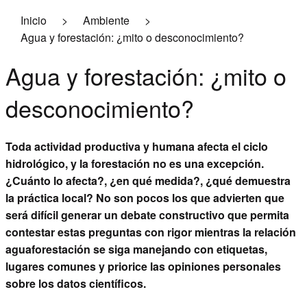
Inicio
>
Ambiente
>
Economía
Agua y forestación: ¿mito o desconocimiento?
Logística
Agua y forestación: ¿mito o
Ambiente
desconocimiento?
Pasó y pasará
Toda actividad productiva y humana afecta el ciclo
Empresariales
hidrológico, y la forestación no es una excepción.
Contacto
¿Cuánto lo afecta?, ¿en qué medida?, ¿qué demuestra
la práctica local? No son pocos los que advierten que
Suscribite a la revista
será difícil generar un debate constructivo que permita
contestar estas preguntas con rigor mientras la relación
aguaforestación se siga manejando con etiquetas,
lugares comunes y priorice las opiniones personales
sobre los datos científicos.