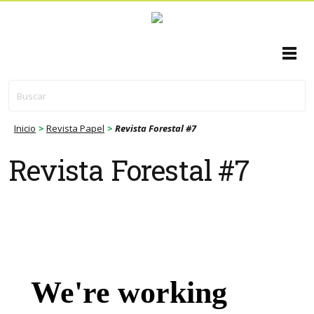
En contexto
Inicio
>
Revista Papel
>
Revista Forestal #7
Silvicultura
Revista Forestal #7
Industria
Economía
Logística
Ambiente